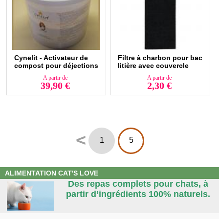
proprement. Enfin, pour les petits espaces, l’
absorbeur d’odeur
peut être
un plus.
Une fois votre choix fait, s’il convient aussi à votre chat, évitez d’en
changer : cela pourrait le perturber et l’inciter à choisir un autre endroit
pour se soulager.
Cynelit - Activateur de
Filtre à charbon pour bac
compost pour déjections
litière avec couvercle
A partir de
A partir de
39,90 €
2,30 €
<
1
5
ALIMENTATION CAT'S LOVE
Des repas complets pour chats, à
partir d’ingrédients 100% naturels.